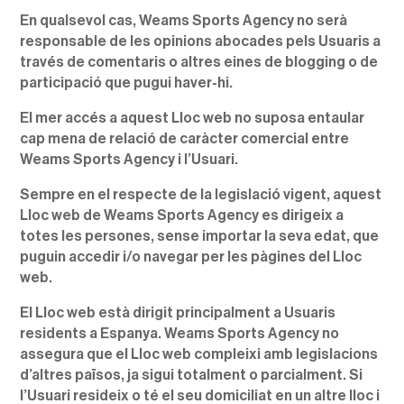
En qualsevol cas, Weams Sports Agency no serà
responsable de les opinions abocades pels Usuaris a
través de comentaris o altres eines de blogging o de
participació que pugui haver-hi.
El mer accés a aquest Lloc web no suposa entaular
cap mena de relació de caràcter comercial entre
Weams Sports Agency i l’Usuari.
Sempre en el respecte de la legislació vigent, aquest
Lloc web de Weams Sports Agency es dirigeix a
totes les persones, sense importar la seva edat, que
puguin accedir i/o navegar per les pàgines del Lloc
web.
El Lloc web està dirigit principalment a Usuaris
residents a Espanya. Weams Sports Agency no
assegura que el Lloc web compleixi amb legislacions
d’altres països, ja sigui totalment o parcialment. Si
l’Usuari resideix o té el seu domiciliat en un altre lloc i