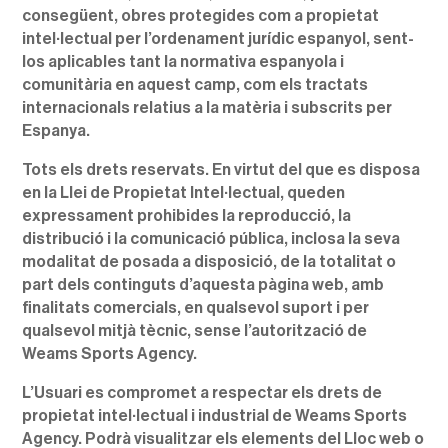
consegüent, obres protegides com a propietat
intel·lectual per l’ordenament jurídic espanyol, sent-
los aplicables tant la normativa espanyola i
comunitària en aquest camp, com els tractats
internacionals relatius a la matèria i subscrits per
Espanya.
Tots els drets reservats. En virtut del que es disposa
en la Llei de Propietat Intel·lectual, queden
expressament prohibides la reproducció, la
distribució i la comunicació pública, inclosa la seva
modalitat de posada a disposició, de la totalitat o
part dels continguts d’aquesta pàgina web, amb
finalitats comercials, en qualsevol suport i per
qualsevol mitjà tècnic, sense l’autorització de
Weams Sports Agency.
L’Usuari es compromet a respectar els drets de
propietat intel·lectual i industrial de Weams Sports
Agency. Podrà visualitzar els elements del Lloc web o