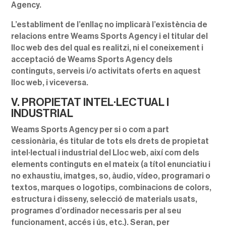
Agency.
L’establiment de l’enllaç no implicarà l’existència de
relacions entre Weams Sports Agency i el titular del
lloc web des del qual es realitzi, ni el coneixement i
acceptació de Weams Sports Agency dels
continguts, serveis i/o activitats oferts en aquest
lloc web, i viceversa.
V. PROPIETAT INTEL·LECTUAL I
INDUSTRIAL
Weams Sports Agency per si o com a part
cessionària, és titular de tots els drets de propietat
intel·lectual i industrial del Lloc web, així com dels
elements continguts en el mateix (a títol enunciatiu i
no exhaustiu, imatges, so, àudio, vídeo, programari o
textos, marques o logotips, combinacions de colors,
estructura i disseny, selecció de materials usats,
programes d’ordinador necessaris per al seu
funcionament, accés i ús, etc.). Seran, per