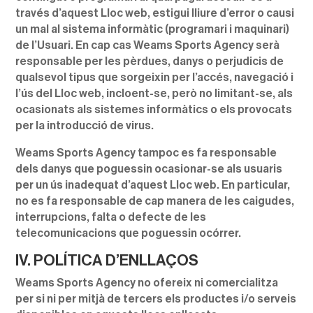
través d’aquest Lloc web, estigui lliure d’error o causi
un mal al sistema informàtic (programari i maquinari)
de l’Usuari. En cap cas Weams Sports Agency serà
responsable per les pèrdues, danys o perjudicis de
qualsevol tipus que sorgeixin per l’accés, navegació i
l’ús del Lloc web, incloent-se, però no limitant-se, als
ocasionats als sistemes informàtics o els provocats
per la introducció de virus.
Weams Sports Agency tampoc es fa responsable
dels danys que poguessin ocasionar-se als usuaris
per un ús inadequat d’aquest Lloc web. En particular,
no es fa responsable de cap manera de les caigudes,
interrupcions, falta o defecte de les
telecomunicacions que poguessin ocórrer.
IV. POLÍTICA D’ENLLAÇOS
Weams Sports Agency no ofereix ni comercialitza
per si ni per mitjà de tercers els productes i/o serveis