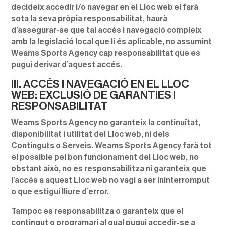
decideix accedir i/o navegar en el Lloc web el farà
sota la seva pròpia responsabilitat, haurà
d’assegurar-se que tal accés i navegació compleix
amb la legislació local que li és aplicable, no assumint
Weams Sports Agency cap responsabilitat que es
pugui derivar d’aquest accés.
III. ACCÉS I NAVEGACIÓ EN EL LLOC
WEB: EXCLUSIÓ DE GARANTIES I
RESPONSABILITAT
Weams Sports Agency no garanteix la continuïtat,
disponibilitat i utilitat del Lloc web, ni dels
Continguts o Serveis. Weams Sports Agency farà tot
el possible pel bon funcionament del Lloc web, no
obstant això, no es responsabilitza ni garanteix que
l’accés a aquest Lloc web no vagi a ser ininterromput
o que estigui lliure d’error.
Tampoc es responsabilitza o garanteix que el
contingut o programari al qual pugui accedir-se a