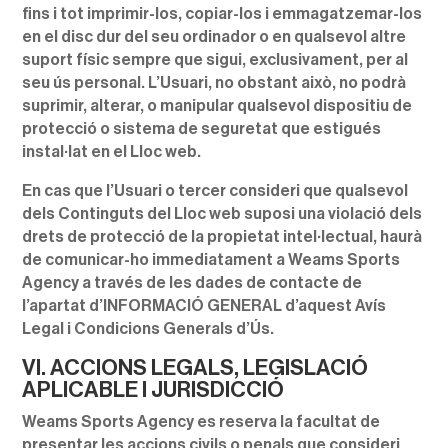
fins i tot imprimir-los, copiar-los i emmagatzemar-los
en el disc dur del seu ordinador o en qualsevol altre
suport físic sempre que sigui, exclusivament, per al
seu ús personal. L’Usuari, no obstant això, no podrà
suprimir, alterar, o manipular qualsevol dispositiu de
protecció o sistema de seguretat que estigués
instal·lat en el Lloc web.
En cas que l’Usuari o tercer consideri que qualsevol
dels Continguts del Lloc web suposi una violació dels
drets de protecció de la propietat intel·lectual, haurà
de comunicar-ho immediatament a Weams Sports
Agency a través de les dades de contacte de
l’apartat d’INFORMACIÓ GENERAL d’aquest Avís
Legal i Condicions Generals d’Ús.
VI. ACCIONS LEGALS, LEGISLACIÓ
APLICABLE I JURISDICCIÓ
Weams Sports Agency es reserva la facultat de
presentar les accions civils o penals que consideri