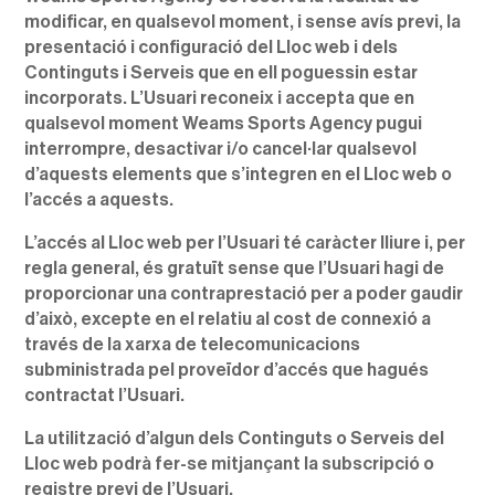
modificar, en qualsevol moment, i sense avís previ, la
presentació i configuració del Lloc web i dels
Continguts i Serveis que en ell poguessin estar
incorporats. L’Usuari reconeix i accepta que en
qualsevol moment Weams Sports Agency pugui
interrompre, desactivar i/o cancel·lar qualsevol
d’aquests elements que s’integren en el Lloc web o
l’accés a aquests.
L’accés al Lloc web per l’Usuari té caràcter lliure i, per
regla general, és gratuït sense que l’Usuari hagi de
proporcionar una contraprestació per a poder gaudir
d’això, excepte en el relatiu al cost de connexió a
través de la xarxa de telecomunicacions
subministrada pel proveïdor d’accés que hagués
contractat l’Usuari.
La utilització d’algun dels Continguts o Serveis del
Lloc web podrà fer-se mitjançant la subscripció o
registre previ de l’Usuari.