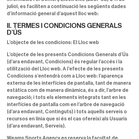
juliol, es faciliten a continuació les següents dades
d’informació general d’aquest lloc web:
II. TERMES I CONDICIONS GENERALS
D’ÚS
L’objecte de les condicions: El Lloc web
L’objecte de les presents Condicions Generals d’Ús
(d’ara endavant, Condicions) és regular l’accés i la
utilització del Lloc web. A l’efecte de les presents
Condicions s’entendrà com a Lloc web: l’aparença
externa de les interfícies de pantalla, tant de manera
estàtica com de manera dinàmica, és a dir, l’arbre de
navegació; i tots els elements integrats tant en les
interfícies de pantalla com en l’arbre de navegació
(d’ara endavant, Continguts) i tots aquells serveis o
recursos en línia que si és el cas ofereixi als Usuaris
(d’ara endavant, Serveis).
Weams Sports Agency es reserva la facultat de