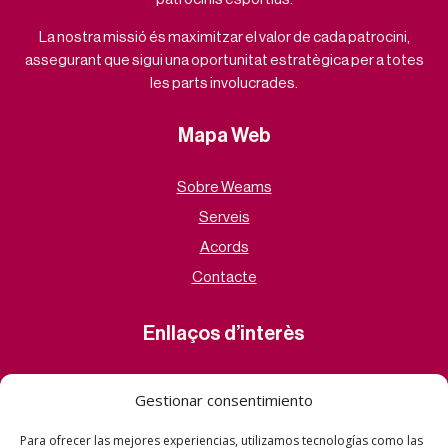
La nostra missió és maximitzar el valor de cada patrocini,
assegurant que sigui una oportunitat estratègica per a totes
les parts involucrades.
Mapa Web
Sobre Weams
Serveis
Acords
Contacte
Enllaços d’interès
Avís Legal
Gestionar consentimiento
Política de privacitat
Para ofrecer las mejores experiencias, utilizamos tecnologías como las
Política de Cookies