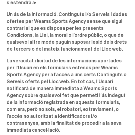
s’estendrà a:
Un ús de la informació, Continguts i/o Serveis i dades
ofertes per Weams Sports Agency sense que sigui
contrari al que es disposa per les presents
Condicions, la Llei, la moral o l’ordre públic, o que de
qualsevol altre mode puguin suposar lesió dels drets
de tercers o del mateix funcionament del Lloc web.
La veracitat i licitud de les informacions aportades
per l’Usuari en els formularis estesos per Weams
Sports Agency per a l’accés a uns certs Continguts o
Serveis oferts pel Lloc web. En tot cas, l’Usuari
notificarà de manera immediata a Weams Sports
Agency sobre qualsevol fet que permeti l’ús indegut
de la informació registrada en aquests formularis,
com ara, però no sols, el robatori, extraviament, o
l’accés no autoritzat a identificadors i/o
contrasenyes, amb la finalitat de procedir a la seva
immediata cancel·lació.