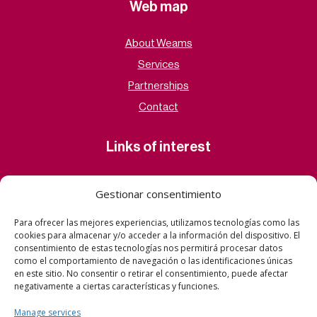
Web map
About Weams
Services
Partnerships
Contact
Links of interest
Legal Notice
Gestionar consentimiento
Privacy Policy
Para ofrecer las mejores experiencias, utilizamos tecnologías como las
Cookies Policy
cookies para almacenar y/o acceder a la información del dispositivo. El
consentimiento de estas tecnologías nos permitirá procesar datos
como el comportamiento de navegación o las identificaciones únicas
Contact
en este sitio. No consentir o retirar el consentimiento, puede afectar
negativamente a ciertas características y funciones.
contacto@weamsagency.com
Manage services